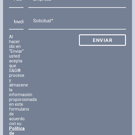
Solicitud
Medio por el que te enteraste
Al
ENVIAR
hacer
clic en
“Enviar”
usted
acepta
que
G&G®
procese
y
almacene
la
información
proporcionada
en este
formulario
de
acuerdo
con su
Política
de